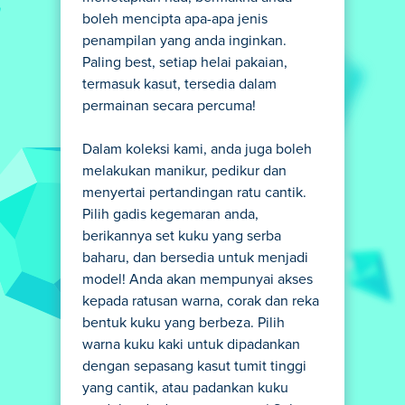
boleh mencipta apa-apa jenis
penampilan yang anda inginkan.
Paling best, setiap helai pakaian,
termasuk kasut, tersedia dalam
permainan secara percuma!
Dalam koleksi kami, anda juga boleh
melakukan manikur, pedikur dan
menyertai pertandingan ratu cantik.
Pilih gadis kegemaran anda,
berikannya set kuku yang serba
baharu, dan bersedia untuk menjadi
model! Anda akan mempunyai akses
kepada ratusan warna, corak dan reka
bentuk kuku yang berbeza. Pilih
warna kuku kaki untuk dipadankan
dengan sepasang kasut tumit tinggi
yang cantik, atau padankan kuku