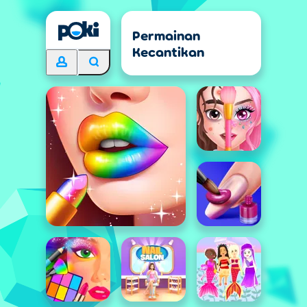
Permainan
Kecantikan