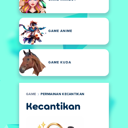
GAME ANIME
GAME KUDA
GAME
PERMAINAN KECANTIKAN
Kecantikan