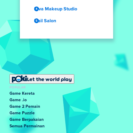
Diva Makeup Studio
Nail Salon
Let the world play
POPULAR
Game Kereta
Game .io
Game 2 Pemain
Game Puzzle
Game Berpakaian
Semua Permainan