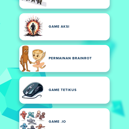
GAME AKSI
PERMAINAN BRAINROT
GAME TETIKUS
GAME .IO