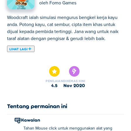
oleh
Fomo Games
Woodcraft ialah simulasi mengurus bengkel kerja kayu
anda. Potong kayu, cat sembur, cipta item khas untuk
dijual kepada pembida tertinggi. Jana wang untuk naik
taraf alatan dengan pengisar & gerudi lebih baik.
LIHAT LAGI
Di sini anda boleh bermain Woodcraft. Woodcraft adalah
salah satu daripada Game Simulasi pilihan kami.
PENILAIAN
DIKEMAS KINI
4.5
Nov 2020
Tentang permainan ini
Kawalan
Tahan Mouse click untuk menggunakan alat yang