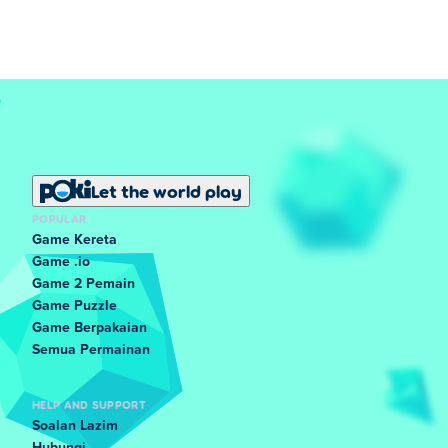
Let the world play
POPULAR
Game Kereta
Game .io
Game 2 Pemain
Game Puzzle
Game Berpakaian
Semua Permainan
HELP AND SUPPORT
Soalan Lazim