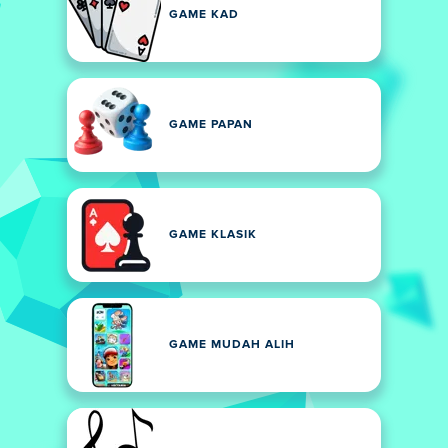
GAME KAD
GAME PAPAN
GAME KLASIK
GAME MUDAH ALIH