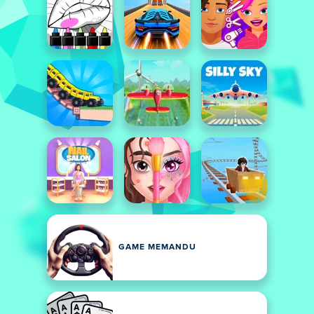
GAME MEMANDU