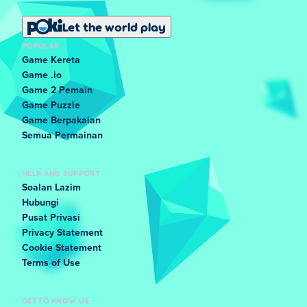
Let the world play
POPULAR
Game Kereta
Game .io
Game 2 Pemain
Game Puzzle
Game Berpakaian
Semua Permainan
HELP AND SUPPORT
Soalan Lazim
Hubungi
Pusat Privasi
Privacy Statement
Cookie Statement
Terms of Use
GET TO KNOW US