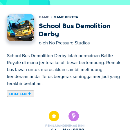
GAME
GAME KERETA
School Bus Demolition
Derby
oleh
No Pressure Studios
School Bus Demolition Derby ialah permainan Battle
Royale di mana jentera keluli besar bertembung. Remuk
bas lawan untuk merosakkan sambil melindungi
kenderaan anda. Terus bergerak sehingga menjadi yang
terakhir bertahan.
LIHAT LAGI
Di sini anda boleh bermain School Bus Demolition Derby.
School Bus Demolition Derby adalah salah satu daripada
Game Kereta pilihan kami.
PENILAIAN
DIKEMAS KINI
4.4
Nov 2020