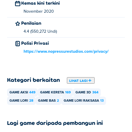
Kemas kini terkini
November 2020
Penilaian
4.4 (550,272 Undi)
Polisi Privasi
https://www.nopressurestudios.com/privacy/
Kategori berkaitan
LIHAT LAGI
GAME AKSI
449
GAME KERETA
169
GAME 3D
364
GAME LORI
28
GAME BAS
2
GAME LORI RAKSASA
13
Lagi game daripada pembangun ini