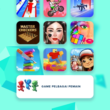
GAME PELBAGAI PEMAIN