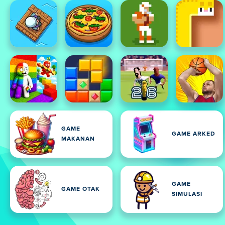
GAME
GAME ARKED
MAKANAN
GAME
GAME OTAK
SIMULASI