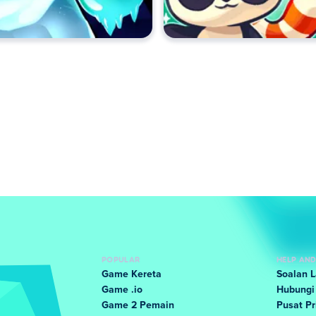
POPULAR
HELP AN
Game Kereta
Soalan 
Game .io
Hubungi
Game 2 Pemain
Pusat Pr