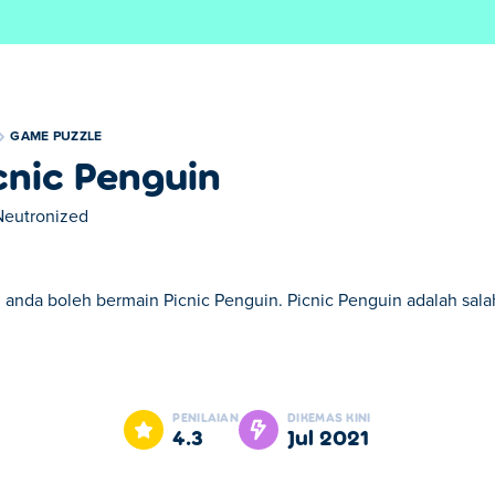
GAME PUZZLE
cnic Penguin
Neutronized
ni anda boleh bermain Picnic Penguin. Picnic Penguin adalah sala
. Picnic Penguin adalah salah satu daripada Game Puzzle pilihan
PENILAIAN
DIKEMAS KINI
4.3
Jul 2021