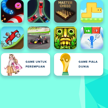
GAME UNTUK
GAME PIALA
PEREMPUAN
DUNIA