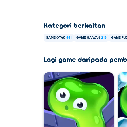
Kategori berkaitan
GAME OTAK
441
GAME HAIWAN
213
GAME PU
Lagi game daripada pemb