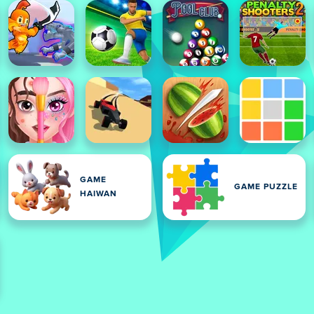
GAME
GAME PUZZLE
HAIWAN