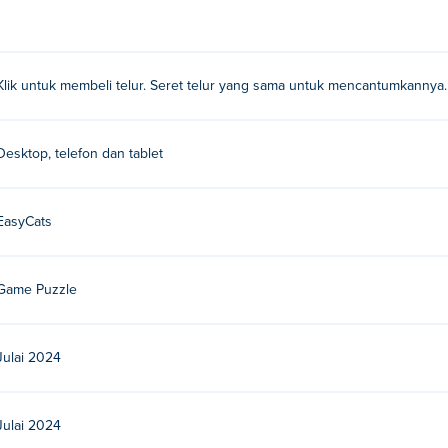
Klik untuk membeli telur. Seret telur yang sama untuk mencantumkannya.
Desktop, telefon dan tablet
EasyCats
Game Puzzle
Julai 2024
Julai 2024