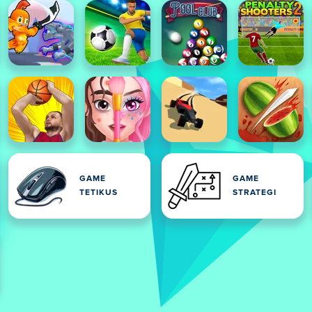
GAME
GAME
TETIKUS
STRATEGI