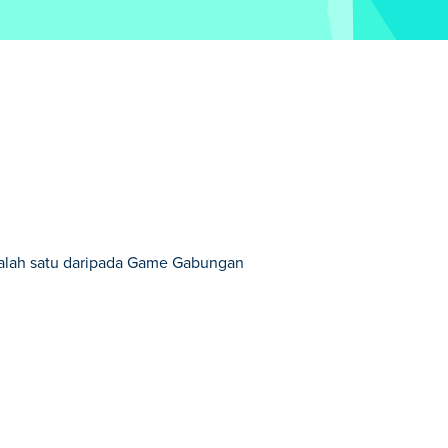
salah satu daripada Game Gabungan
ilihan kami.