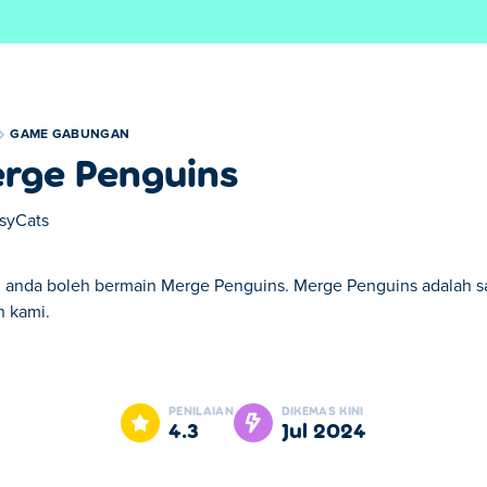
GAME GABUNGAN
rge Penguins
syCats
ni anda boleh bermain Merge Penguins. Merge Penguins adalah 
n kami.
ns. Merge Penguins adalah salah satu daripada Game Gabungan p
PENILAIAN
DIKEMAS KINI
4.3
Jul 2024