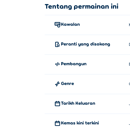
Tentang permainan ini
Kawalan
Peranti yang disokong
Pembangun
Genre
Tarikh Keluaran
Kemas kini terkini