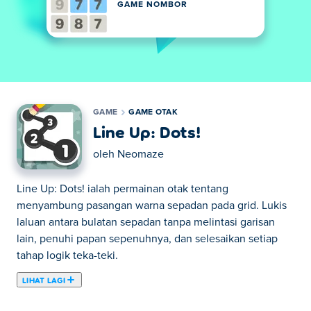
GAME NOMBOR
GAME
GAME OTAK
Line Up: Dots!
oleh
Neomaze
Line Up: Dots! ialah permainan otak tentang
menyambung pasangan warna sepadan pada grid. Lukis
laluan antara bulatan sepadan tanpa melintasi garisan
lain, penuhi papan sepenuhnya, dan selesaikan setiap
tahap logik teka-teki.
LIHAT LAGI
Di sini anda boleh bermain Line Up: Dots!. Line Up: Dots!