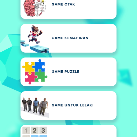
GAME OTAK
GAME KEMAHIRAN
GAME PUZZLE
GAME UNTUK LELAKI