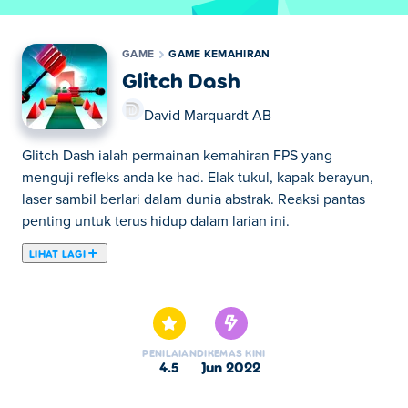
GAME
GAME KEMAHIRAN
Glitch Dash
David Marquardt AB
Glitch Dash ialah permainan kemahiran FPS yang
menguji refleks anda ke had. Elak tukul, kapak berayun,
laser sambil berlari dalam dunia abstrak. Reaksi pantas
penting untuk terus hidup dalam larian ini.
LIHAT LAGI
Di sini anda boleh bermain Glitch Dash. Glitch Dash
adalah salah satu daripada Game Kemahiran pilihan kami.
PENILAIAN
DIKEMAS KINI
4.5
Jun 2022