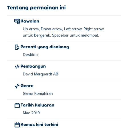
Tentang permainan ini
Kawalan
Up arrow, Down arrow, Left arrow, Right arrow
untuk bergerak. Spacebar untuk melompat.
Peranti yang disokong
Desktop
Pembangun
David Marquardt AB
Genre
Game Kemahiran
Tarikh Keluaran
Mac 2019
Kemas kini terkini