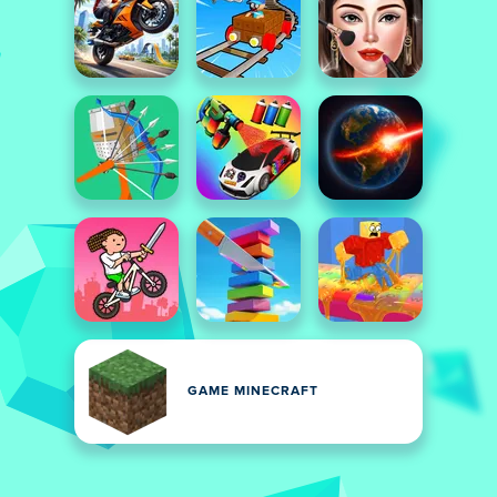
GAME MINECRAFT