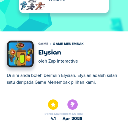
GAME
GAME MENEMBAK
Elysian
oleh
Zap Interactive
Di sini anda boleh bermain Elysian. Elysian adalah salah
satu daripada Game Menembak pilihan kami.
Di sini anda boleh bermain Elysian. Elysian adalah salah
satu daripada Game Menembak pilihan kami.
PENILAIAN
DIKEMAS KINI
4.1
Apr 2025