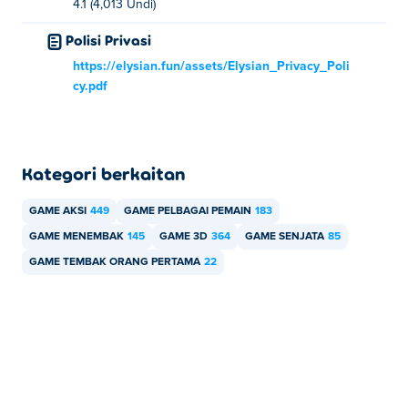
4.1 (4,013 Undi)
Polisi Privasi
https://elysian.fun/assets/Elysian_Privacy_Poli
cy.pdf
Kategori berkaitan
GAME AKSI
449
GAME PELBAGAI PEMAIN
183
GAME MENEMBAK
145
GAME 3D
364
GAME SENJATA
85
GAME TEMBAK ORANG PERTAMA
22