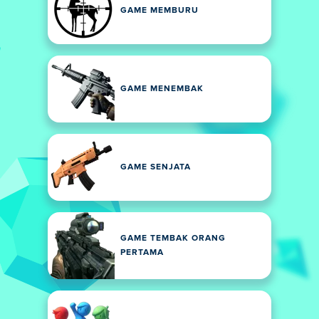
GAME MEMBURU
GAME MENEMBAK
GAME SENJATA
GAME TEMBAK ORANG
PERTAMA