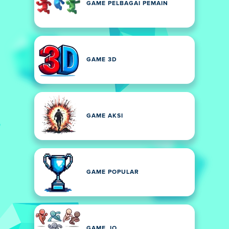
GAME PELBAGAI PEMAIN
GAME 3D
GAME AKSI
GAME POPULAR
GAME .IO