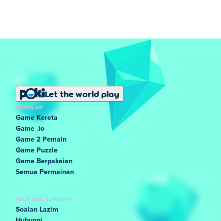
Let the world play
POPULAR
Game Kereta
Game .io
Game 2 Pemain
Game Puzzle
Game Berpakaian
Semua Permainan
HELP AND SUPPORT
Soalan Lazim
Hubungi