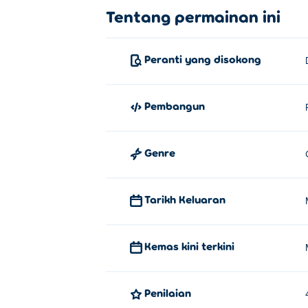
Tentang permainan ini
Peranti yang disokong
Pembangun
Genre
Tarikh Keluaran
Kemas kini terkini
Penilaian