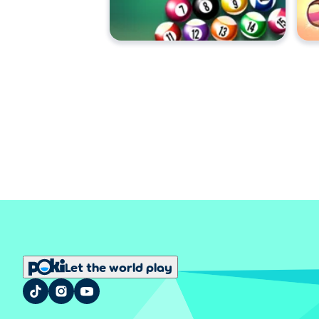
Let the world play