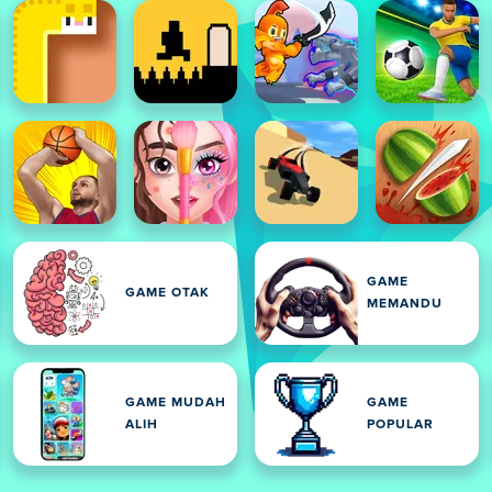
GAME
GAME OTAK
MEMANDU
GAME MUDAH
GAME
ALIH
POPULAR