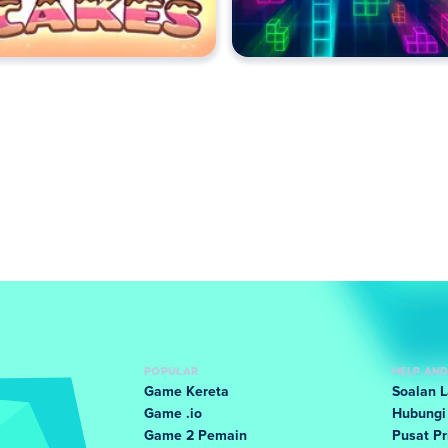
POPULAR
HELP AN
Game Kereta
Soalan 
Game .io
Hubungi
Game 2 Pemain
Pusat Pr