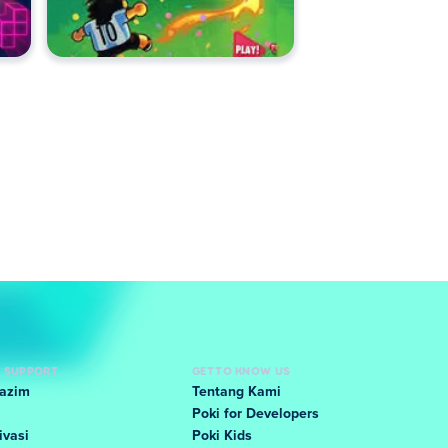
D SUPPORT
GET TO KNOW US
Lazim
Tentang Kami
Poki for Developers
ivasi
Poki Kids