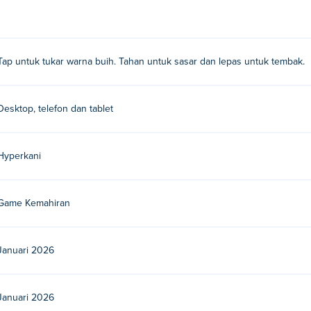
 Heroes?
uk menembak.
es?
Tap untuk tukar warna buih. Tahan untuk sasar dan lepas untuk tembak.
ainkan permainan mereka yang lain Poki:
Stunt Bike Extreme
,
Stu
Desktop, telefon dan tablet
 Bubble Heroes secara percuma?
 percuma di Poki.
Hyperkani
oes pada peranti mudah alih dan desktop?
Game Kemahiran
ter dan peranti mudah alih anda seperti telefon dan tablet.
Januari 2026
Januari 2026