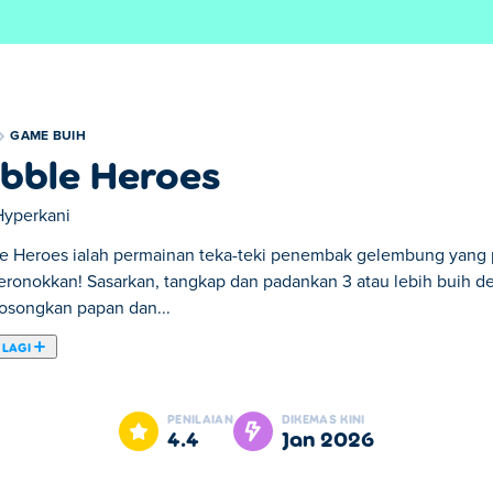
GAME BUIH
bble Heroes
Hyperkani
e Heroes ialah permainan teka-teki penembak gelembung yang
ronokkan! Sasarkan, tangkap dan padankan 3 atau lebih buih 
songkan papan dan...
 LAGI
i penembak gelembung yang penuh dengan cabaran menarik dan
a yang sama untuk mengosongkan papan dan membuka kunci tah
PENILAIAN
DIKEMAS KINI
n teliti dan gunakan kemahiran menyelesaikan teka-teki anda
4.4
Jan 2026
untuk diterokai, Bubble Heroes penuh dengan keseronokan! Be