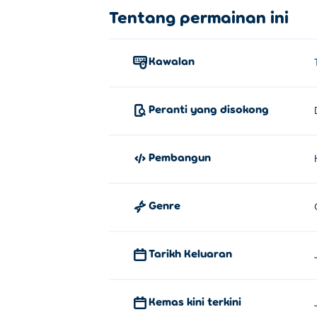
Bagaimana untuk bermain Bubble
Tentang permainan ini
Tahan untuk membidik dan lepaskan unt
Kawalan
Siapa yang mencipta Bubble Hero
Bubble Heroes dicipta oleh Hyperkani. M
Peranti yang disokong
Bagaimanakah saya boleh bermain
Anda boleh bermain Bubble Heroes secara
Pembangun
Bolehkah saya bermain Bubble Her
Genre
Bubble Heroes boleh dimainkan pada kompu
Tarikh Keluaran
Kemas kini terkini