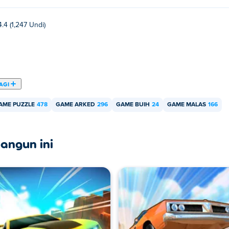
4.4 (1,247 Undi)
AGI
AME PUZZLE
478
GAME ARKED
296
GAME BUIH
24
GAME MALAS
166
angun ini