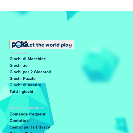
Let the world play
POPOLARE
Giochi di Macchine
Giochi .io
Giochi per 2 Giocatori
Giochi Puzzle
Giochi di Vestire
Tutti i giochi
AIUTO E SUPPORTO
Domande frequenti
Contattaci
Centro per la Privacy