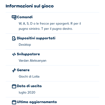
Informazioni sul gioco
Comandi
W, A, S, D o le frecce per sporgerti. R per il
pugno sinistro. T per il pugno destro.
Dispositivi supportati
Desktop
Sviluppatore
Vardan Aleksanyan
Genere
Giochi di Lotta
Data di uscita
luglio 2020
Ultimo aggiornamento