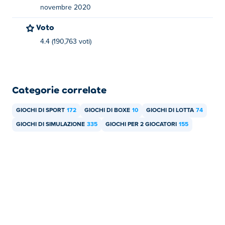
novembre 2020
Voto
4.4 (190,763 voti)
Categorie correlate
GIOCHI DI SPORT
172
GIOCHI DI BOXE
10
GIOCHI DI LOTTA
74
GIOCHI DI SIMULAZIONE
335
GIOCHI PER 2 GIOCATORI
155