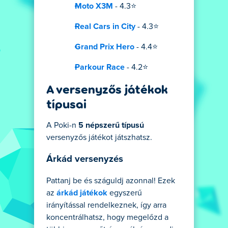
Moto X3M
- 4.3⭐
Real Cars in City
- 4.3⭐
Grand Prix Hero
- 4.4⭐
Parkour Race
- 4.2⭐
A versenyzős játékok
típusai
A Poki-n
5 népszerű típusú
versenyzős játékot játszhatsz.
Árkád versenyzés
Pattanj be és száguldj azonnal! Ezek
az
árkád játékok
egyszerű
irányítással rendelkeznek, így arra
koncentrálhatsz, hogy megelőzd a