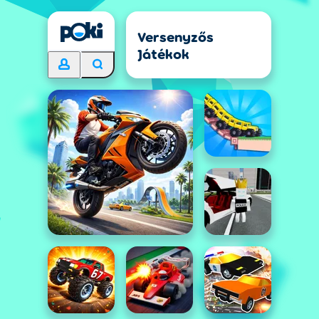
Versenyzős
Játékok