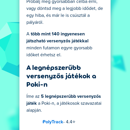
Próbálj meg gyorsabban célba érni,
vagy döntsd meg a legjobb idődet, de
egy hiba, és már le is csúsztál a
pályáról.
A
több mint 140 ingyenesen
játszható versenyzős játékkal
minden futamon egyre gyorsabb
időket érhetsz el.
A legnépszerűbb
versenyzős játékok a
Poki-n
Íme az
5 legnépszerűbb versenyzős
játék
a Poki-n, a játékosok szavazatai
alapján.
PolyTrack
- 4.4⭐