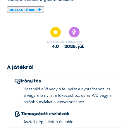
MUTASS TÖBBET
Az Urban Racer egy nyitott világú vezetési kaland, ahol a
város a játszótered! Száguldjon a nyüzsgő belvárosi
utcákon, sodródjon a homokos strandokon, és száguldjon
nyüzsgő bevásárlónegyedek mellett, miközben izgalmas
ÉRTÉKELÉS
FRISSÍTVE
küldetésekre vállalkozik. Nyisson ki egyedi autókat,
4.0
2026. júl.
fedezzen fel minden sarkot, és tapasztalja meg a végső
vezetési szabadságot. Készen állsz uralni az utakat?
A játékról
Hogyan kell játszani az Urban Racert?
Irányítás
Gyorsítás: W vagy a felfelé mutató nyílbillentyű
Használd a W vagy a fel nyilat a gyorsításhoz, az
Fék: S vagy a lefelé mutató nyílbillentyű
S vagy a le nyilat a fékezéshez, és az A/D vagy a
bal/jobb nyilakat a kanyarodáshoz.
Forduljon balra és jobbra: A/D vagy balra és
jobbra nyílbillentyűk
Támogatott eszközök
Asztali gép, telefon és tablet
Ki hozta létre az Urban Racer-t?