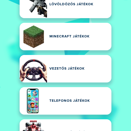
LÖVÖLDÖZŐS JÁTÉKOK
MINECRAFT JÁTÉKOK
VEZETŐS JÁTÉKOK
TELEFONOS JÁTÉKOK