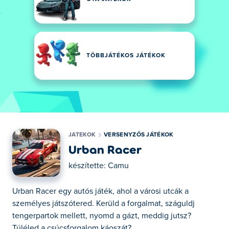
TÖBBJÁTÉKOS JÁTÉKOK
JATEKOK
VERSENYZŐS JÁTÉKOK
Urban Racer
készítette:
Camu
Urban Racer egy autós játék, ahol a városi utcák a
személyes játszótered. Kerüld a forgalmat, száguldj
tengerpartok mellett, nyomd a gázt, meddig jutsz?
Túléled a csúcsforgalom káoszát?