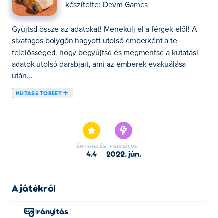
készítette:
Devm Games
Gyűjtsd össze az adatokat! Menekülj el a férgek elől! A
sivatagos bolygón hagyott utolsó emberként a te
felelősséged, hogy begyűjtsd és megmentsd a kutatási
adatok utolsó darabjait, ami az emberek evakuálása
után...
MUTASS TÖBBET
Gyűjtsd össze az adatokat! Menekülj el a férgek elől! A
sivatagos bolygón hagyott utolsó emberként a te
felelősséged, hogy begyűjtsd és megmentsd a kutatási
adatok utolsó darabjait, ami az emberek evakuálása után
ÉRTÉKELÉS
FRISSÍTVE
hátramaradt. De légy óvatos! Agresszív óriásférgek
4.4
2022. jún.
vadásznak rád! Száguldj végig a sivatagi terepen, és
kerüld el a nyálkás bestiákat, hogy az adatokat
megmentsd!
A játékról
Irányítás