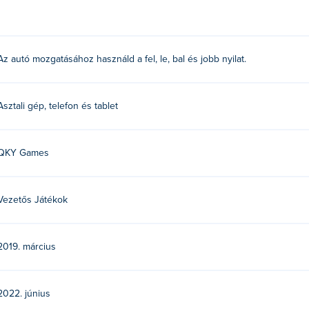
Az autó mozgatásához használd a fel, le, bal és jobb nyilat.
Asztali gép, telefon és tablet
QKY Games
Vezetős Játékok
2019. március
2022. június