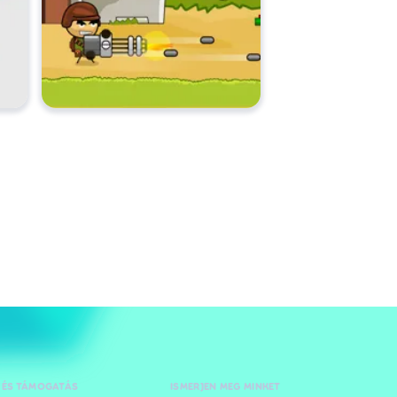
 ÉS TÁMOGATÁS
ISMERJEN MEG MINKET