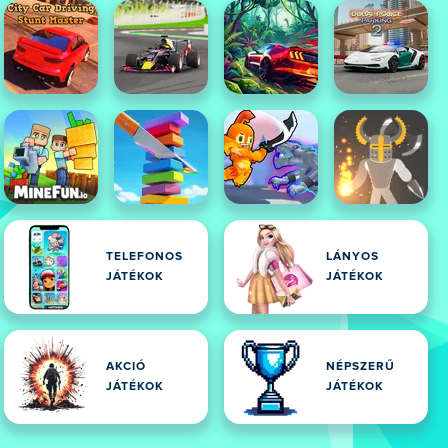
TELEFONOS
LÁNYOS
JÁTÉKOK
JÁTÉKOK
AKCIÓ
NÉPSZERŰ
JÁTÉKOK
JÁTÉKOK