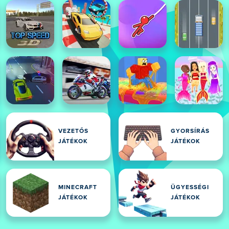
VEZETŐS
GYORSÍRÁS
JÁTÉKOK
JÁTÉKOK
MINECRAFT
ÜGYESSÉGI
JÁTÉKOK
JÁTÉKOK