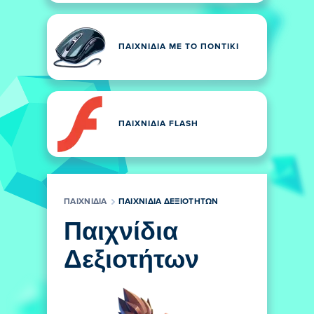
ΠΑΙΧΝΊΔΙΑ ΜΕ ΤΟ ΠΟΝΤΊΚΙ
ΠΑΙΧΝΊΔΙΑ FLASH
ΠΑΙΧΝΊΔΙΑ
ΠΑΙΧΝΊΔΙΑ ΔΕΞΙΟΤΉΤΩΝ
Παιχνίδια
Δεξιοτήτων