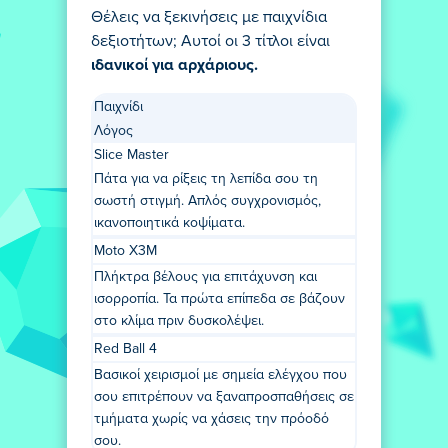
Θέλεις να ξεκινήσεις με παιχνίδια
δεξιοτήτων; Αυτοί οι 3 τίτλοι είναι
ιδανικοί για αρχάριους.
Παιχνίδι
Λόγος
Slice Master
Πάτα για να ρίξεις τη λεπίδα σου τη
σωστή στιγμή. Απλός συγχρονισμός,
ικανοποιητικά κοψίματα.
Moto X3M
Πλήκτρα βέλους για επιτάχυνση και
ισορροπία. Τα πρώτα επίπεδα σε βάζουν
στο κλίμα πριν δυσκολέψει.
Red Ball 4
Βασικοί χειρισμοί με σημεία ελέγχου που
σου επιτρέπουν να ξαναπροσπαθήσεις σε
τμήματα χωρίς να χάσεις την πρόοδό
σου.