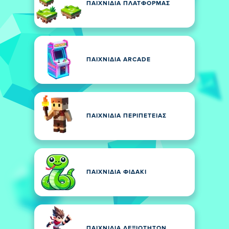
ΠΑΙΧΝΊΔΙΑ ΠΛΑΤΦΌΡΜΑΣ
ΠΑΙΧΝΊΔΙΑ ARCADE
ΠΑΙΧΝΊΔΙΑ ΠΕΡΙΠΈΤΕΙΑΣ
ΠΑΙΧΝΊΔΙΑ ΦΙΔΑΚΙ
ΠΑΙΧΝΊΔΙΑ ΔΕΞΙΟΤΉΤΩΝ