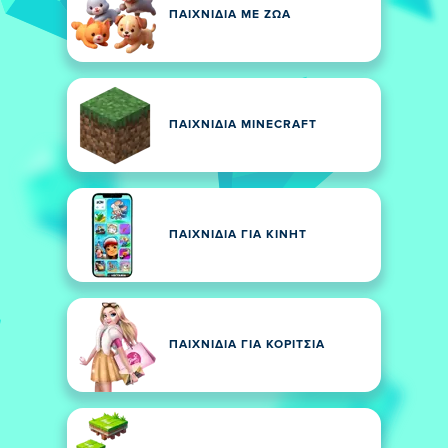
ΠΑΙΧΝΊΔΙΑ ΜΕ ΖΩΑ
ΠΑΙΧΝΙΔΙΑ MINECRAFT
ΠΑΙΧΝΊΔΙΑ ΓΙΑ ΚΙΝΗΤ
ΠΑΙΧΝΊΔΙΑ ΓΙΑ ΚΟΡΊΤΣΙΑ