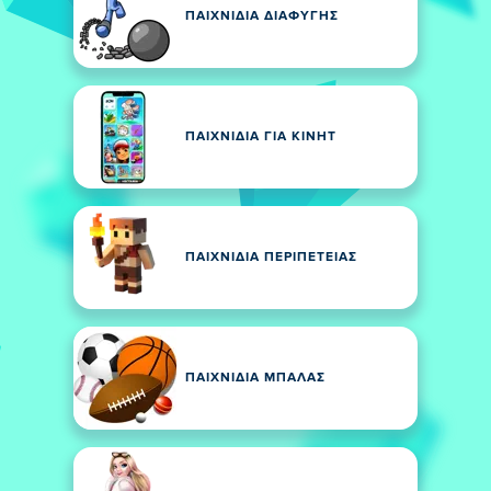
ΠΑΙΧΝΊΔΙΑ ΔΙΑΦΥΓΉΣ
ΠΑΙΧΝΊΔΙΑ ΓΙΑ ΚΙΝΗΤ
ΠΑΙΧΝΊΔΙΑ ΠΕΡΙΠΈΤΕΙΑΣ
ΠΑΙΧΝΊΔΙΑ ΜΠΆΛΑΣ