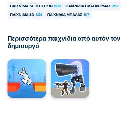
ΠΑΙΧΝΊΔΙΑ ΔΕΞΙΟΤΉΤΩΝ
508
ΠΑΙΧΝΊΔΙΑ ΠΛΑΤΦΌΡΜΑΣ
292
ΠΑΙΧΝΊΔΙΑ 3D
364
ΠΑΙΧΝΊΔΙΑ ΜΠΆΛΑΣ
107
Περισσότερα παιχνίδια από αυτόν τον
δημιουργό