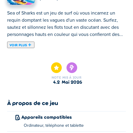
Sea of Sharks est un jeu de surf où vous incarnez un
requin domptant les vagues d'un vaste océan. Surfez,
sautez et sillonnez les flots tout en discutant avec des
personnages hauts en couleur qui vous confieront des...
VOIR PLUS
Sea of Sharks est un jeu de surf où vous incarnez un
requin domptant les vagues d'un vaste océan. Surfez,
sautez et sillonnez les flots tout en discutant avec des
personnages hauts en couleur qui vous confieront des
NOTE
MIS À JOUR
missions amusantes. Gagnez des pièces, dépensez-les
4.2
mai 2026
pour de nouveaux looks et continuez d'explorer les
merveilles de l'océan. Attention aux gros navires qui
croisent votre chemin ! L'océan est à vous : à vous de
À propos de ce jeu
jouer !
Appareils compatibles
Comment jouer à Sea of Sharks ?
Ordinateur, téléphone et tablette