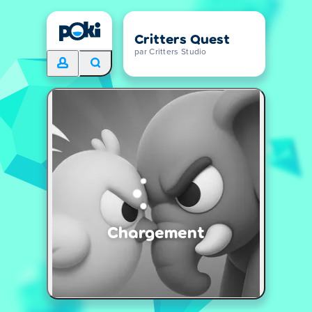
Critters Quest
par Critters Studio
Chargement