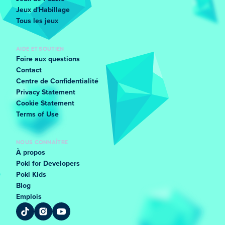
Jeux d'Habillage
Tous les jeux
AIDE ET SOUTIEN
Foire aux questions
Contact
Centre de Confidentialité
Privacy Statement
Cookie Statement
Terms of Use
NOUS CONNAÎTRE
À propos
Poki for Developers
Poki Kids
Blog
Emplois