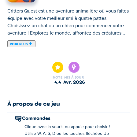
Critters Quest est une aventure animalière où vous faites
équipe avec votre meilleur ami à quatre pattes.
Choisissez un chat ou un chien pour commencer votre
aventure ! Explorez le monde, affrontez des créatures...
VOIR PLUS
Critters Quest est une aventure animalière où vous faites
équipe avec votre meilleur ami à quatre pattes.
Choisissez un chat ou un chien pour commencer votre
aventure ! Explorez le monde, affrontez des créatures
NOTE
MIS À JOUR
sauvages et capturez de nouvelles créatures pour
4.4
avr. 2026
rejoindre votre équipe. Chaque victoire permet à vos
animaux de progresser et de renforcer votre équipe.
Parviendrez-vous à tous les collectionner et à devenir le
À propos de ce jeu
dresseur de bêtes ultime ?
Commandes
Comment jouer à Critters Quest ?
Clique avec la souris ou appuie pour choisir !
Utilise W, A, S, D ou les touches fléchées Up
Cliquez ou appuyez pour faire votre choix. Utilisez