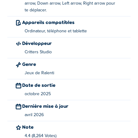
arrow, Down arrow, Left arrow, Right arrow pour
WASD, les touches fléchées ou le joystick pour vous
te déplacer.
déplacer.
Appareils compatibles
Qui a créé Critters Quest ?
Ordinateur, téléphone et tablette
Critters Quest est un jeu créé par Critters Studio. Jouez à
Développeur
leurs autres jeux sur Poki:
Merge Zoo
!
Critters Studio
Comment puis-je jouer à Critters Quest
Genre
gratuitement ?
Jeux de Ralenti
Vous pouvez jouer à Critters Quest gratuitement sur
Date de sortie
Poki.
octobre 2025
Puis-je jouer à Critters Quest sur des appareils
Dernière mise à jour
mobiles et sur ordinateur ?
avril 2026
Critters Quest peut être joué sur votre ordinateur et vos
Note
appareils mobiles comme les téléphones et les tablettes.
4.4 (8,264 Votes)