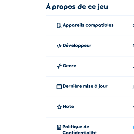
À propos de ce jeu
Appareils compatibles
Développeur
Genre
Dernière mise à jour
Note
Politique de
Confidentialité