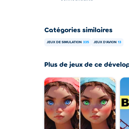
Catégories similaires
JEUX DE SIMULATION
335
JEUX D'AVION
13
Plus de jeux de ce dévelo