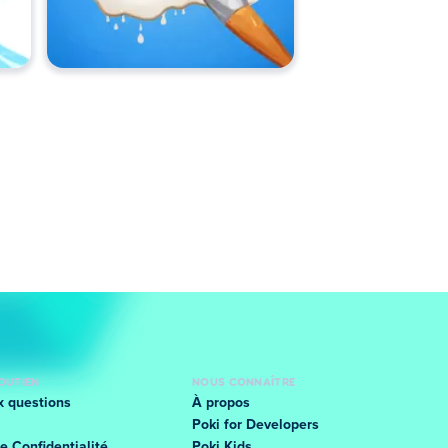
SOUTIEN
NOUS CONNAÎTRE
x questions
À propos
Poki for Developers
e Confidentialité
Poki Kids