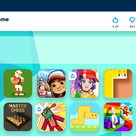
Game
4.0K
863