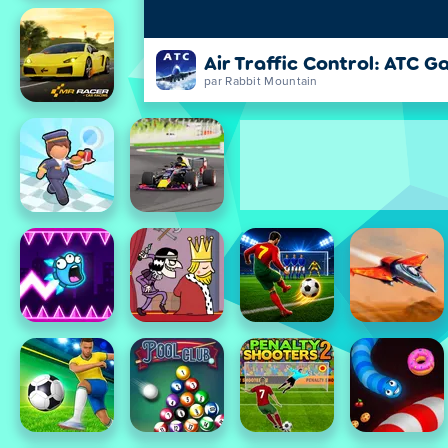
Air Traffic Control: ATC 
par Rabbit Mountain