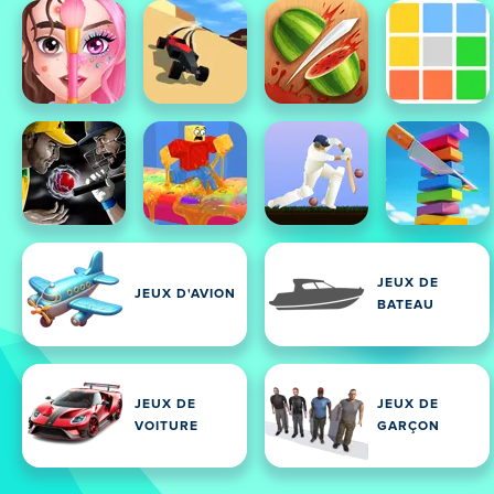
JEUX DE
JEUX D'AVION
BATEAU
JEUX DE
JEUX DE
VOITURE
GARÇON