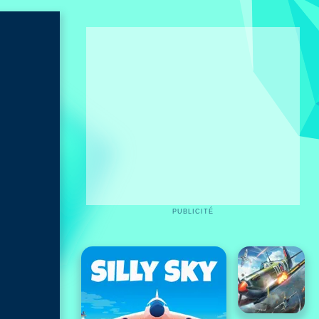
PUBLICITÉ