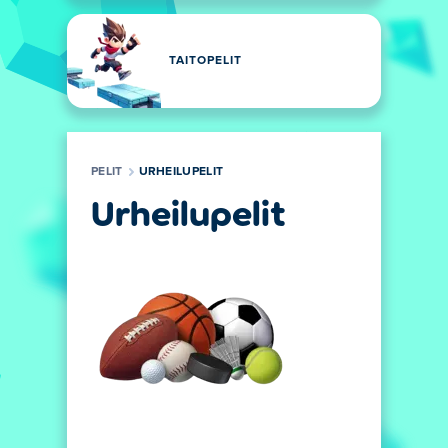
TAITOPELIT
PELIT
URHEILUPELIT
Urheilupelit