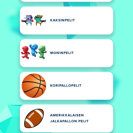
KAKSINPELIT
MONINPELIT
KORIPALLOPELIT
AMERIKKALAISEN
JALKAPALLON PELIT