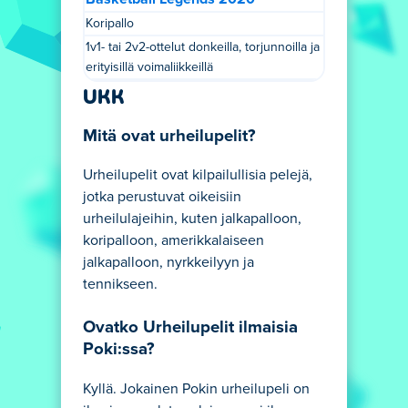
Koripallo
1v1- tai 2v2-ottelut donkeilla, torjunnoilla ja
erityisillä voimaliikkeillä
UKK
Mitä ovat urheilupelit?
Urheilupelit ovat kilpailullisia pelejä,
jotka perustuvat oikeisiin
urheilulajeihin, kuten jalkapalloon,
koripalloon, amerikkalaiseen
jalkapalloon, nyrkkeilyyn ja
tennikseen.
Ovatko Urheilupelit ilmaisia
Poki:ssa?
Kyllä. Jokainen Pokin urheilupeli on