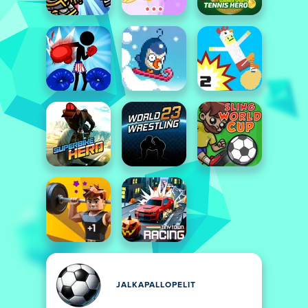
JALKAPALLOPELIT