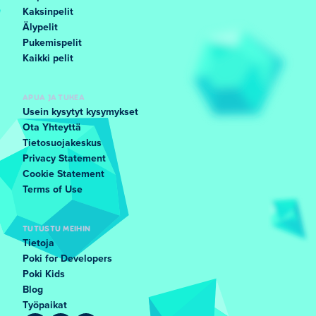
Kaksinpelit
Älypelit
Pukemispelit
Kaikki pelit
APUA JA TUKEA
Usein kysytyt kysymykset
Ota Yhteyttä
Tietosuojakeskus
Privacy Statement
Cookie Statement
Terms of Use
TUTUSTU MEIHIN
Tietoja
Poki for Developers
Poki Kids
Blog
Työpaikat