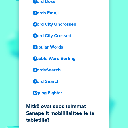
Word Boss
Words Emoji
Word City Uncrossed
Word City Crossed
Popular Words
Bubble Word Sorting
WordsSearch
Word Search
Typing Fighter
Mitkä ovat suosituimmat
Sanapelit mobiililaitteelle tai
tabletille?