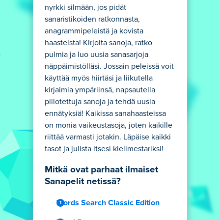
nyrkki silmään, jos pidät
sanaristikoiden ratkonnasta,
anagrammipeleistä ja kovista
haasteista! Kirjoita sanoja, ratko
pulmia ja luo uusia sanasarjoja
näppäimistölläsi. Jossain peleissä voit
käyttää myös hiirtäsi ja liikutella
kirjaimia ympäriinsä, napsautella
piilotettuja sanoja ja tehdä uusia
ennätyksiä! Kaikissa sanahaasteissa
on monia vaikeustasoja, joten kaikille
riittää varmasti jotakin. Läpäise kaikki
tasot ja julista itsesi kielimestariksi!
Mitkä ovat parhaat ilmaiset
Sanapelit netissä?
Words Search Classic Edition