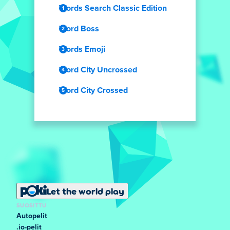
Words Search Classic Edition
Word Boss
Words Emoji
Word City Uncrossed
Word City Crossed
Let the world play
SUOSITTU
Autopelit
.io-pelit