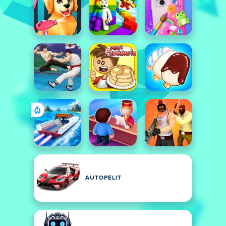
AUTOPELIT