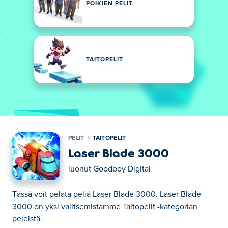
POIKIEN PELIT
TAITOPELIT
PELIT
TAITOPELIT
Laser Blade 3000
luonut
Goodboy Digital
Tässä voit pelata peliä Laser Blade 3000. Laser Blade
3000 on yksi valitsemistamme Taitopelit -kategorian
peleistä.