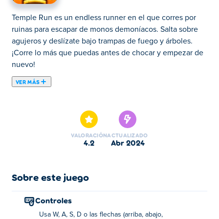
Temple Run es un endless runner en el que corres por
ruinas para escapar de monos demoníacos. Salta sobre
agujeros y deslízate bajo trampas de fuego y árboles.
¡Corre lo más que puedas antes de chocar y empezar de
nuevo!
VER MÁS
¡Prepárate para correr por tu vida en Temple Run! En esta
versión original del famoso juego de carrera sin fin, tú
deberás robar el ídolo y escapar de los monstruos.
Mientras recorres el templo y la jungla, tendrás que
VALORACIÓN
ACTUALIZADO
lanzarte, saltar y deslizarte para superar los obstáculos.
4.2
abr 2024
Completa emocionantes desafíos para ganar más
monedas y comprar potenciadores para extender tu
recorrido. También puedes desbloquear habilidades
Sobre este juego
poderosas que te permitirán recolectar más monedas,
correr más rápido o ganar un escudo protector por un
Controles
tiempo. ¿Tienes lo que se necesita para salir del templo?
Usa W, A, S, D o las flechas (arriba, abajo,