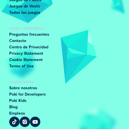
Juegos de Puzzle
Juegos de Vestir
Todos los juegos
AYUDA Y ASISTENCIA
Preguntas frecuentes
Contacto
Centro de Privacidad
Privacy Statement
Cookie Statement
Terms of Use
CONÓZCANOS
Sobre nosotros
Poki for Developers
Poki Kids
Blog
Empleos