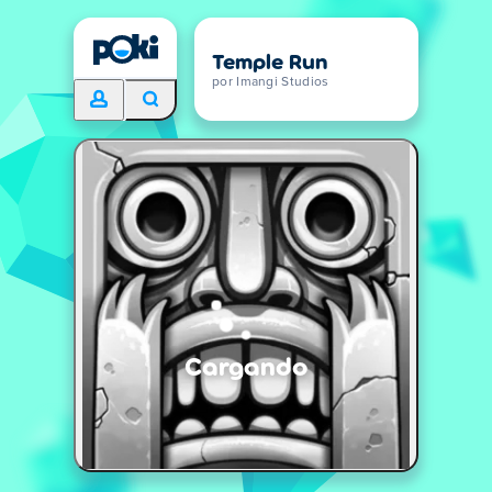
Temple Run
por Imangi Studios
Cargando