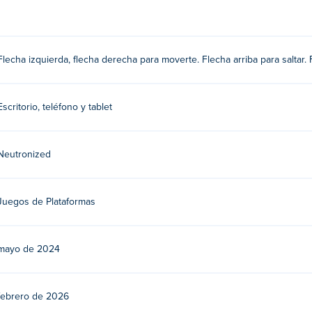
Flecha izquierda, flecha derecha para moverte. Flecha arriba para saltar. 
Escritorio, teléfono y tablet
ized. Juega sus otros juegos clásicos y flash en Poki:
Slime Labo
me Pizza
Neutronized
ry 3 gratis?
Juegos de Plataformas
Poki.
 dispositivos móviles y de escritorio?
mayo de 2024
omputadora y en dispositivos móviles como teléfonos y tabletas.
febrero de 2026