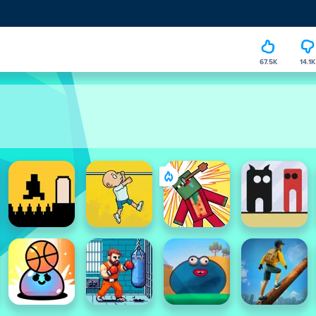
67.5K
14.1K