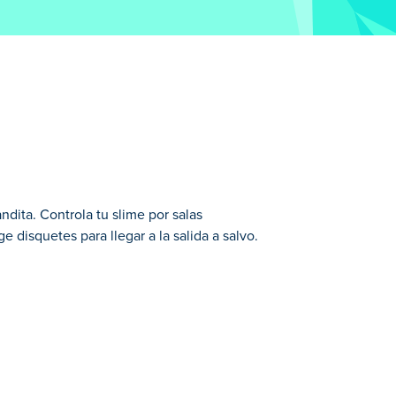
dita. Controla tu slime por salas
ge disquetes para llegar a la salida a salvo.
tinúa en un planeta helado, introduciendo
de desafíos helados y trampas complicadas.
afío?