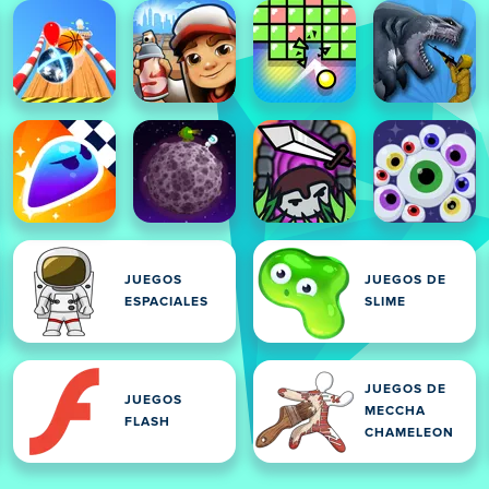
JUEGOS
JUEGOS DE
ESPACIALES
SLIME
JUEGOS DE
JUEGOS
MECCHA
FLASH
CHAMELEON