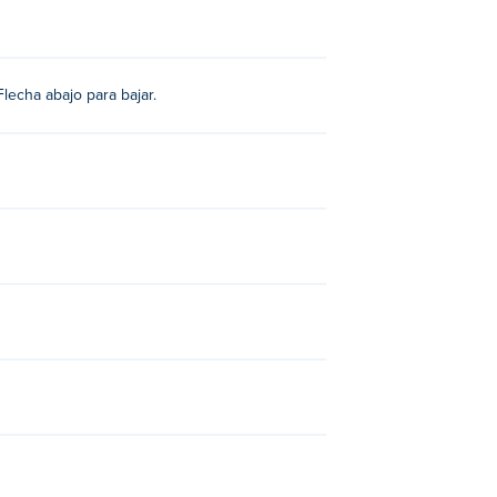
Flecha abajo para bajar.
ratory
,
Slime Laboratory 2
,
Double Panda
,