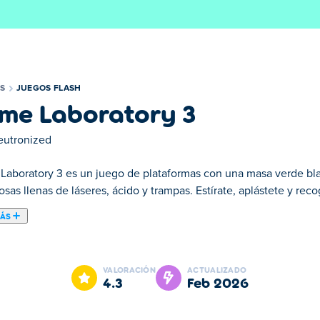
S
JUEGOS FLASH
ime Laboratory 3
eutronized
 Laboratory 3 es un juego de plataformas con una masa verde blan
osas llenas de láseres, ácido y trampas. Estírate, aplástete y reco
MÁS
e Laboratory 3! En esta tercera entrega, tu viscosa aventura con
as basada en la física. Embárcate en un viaje resbaladizo lleno 
VALORACIÓN
ACTUALIZADO
o largo del camino! ¿Estás preparado para afrontar este gélido des
4.3
feb 2026