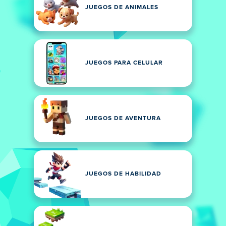
JUEGOS DE ANIMALES
JUEGOS PARA CELULAR
JUEGOS DE AVENTURA
JUEGOS DE HABILIDAD