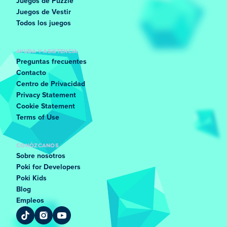
Juegos de Puzzle
Juegos de Vestir
Todos los juegos
AYUDA Y ASISTENCIA
Preguntas frecuentes
Contacto
Centro de Privacidad
Privacy Statement
Cookie Statement
Terms of Use
CONÓZCANOS
Sobre nosotros
Poki for Developers
Poki Kids
Blog
Empleos