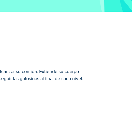
 alcanzar su comida. Extiende su cuerpo
guir las golosinas al final de cada nivel.
orrectas para llevar a tu gato en la
de tres galletas. Utilice el entorno para
a puntuación perfecta en todos los niveles?