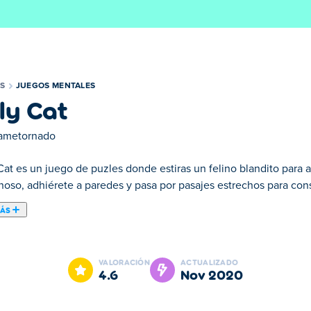
S
JUEGOS MENTALES
lly Cat
ametornado
 Cat es un juego de puzles donde estiras un felino blandito para
noso, adhiérete a paredes y pasa por pasajes estrechos para conse
MÁS
ntar a tu gato dibujando las líneas correctas. Dibuja las formas c
 líneas más cortas posibles para obtener una puntuación perfecta 
VALORACIÓN
ACTUALIZADO
edes alimentar a tu gato con los mejores bocadillos y obtener un
4.6
nov 2020