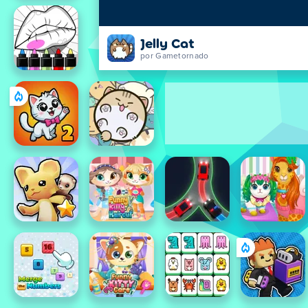
Jelly Cat
por Gametornado