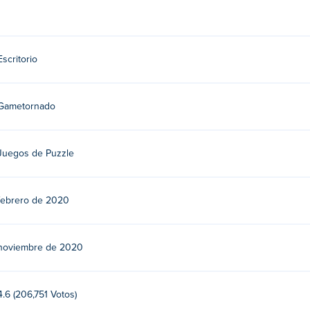
ambién es conocido por
Rio Rex
,
Short Life
,
Short Ride
,
Death Ch
í en Poki!
Escritorio
Gametornado
Juegos de Puzzle
febrero de 2020
noviembre de 2020
4.6 (206,751 Votos)