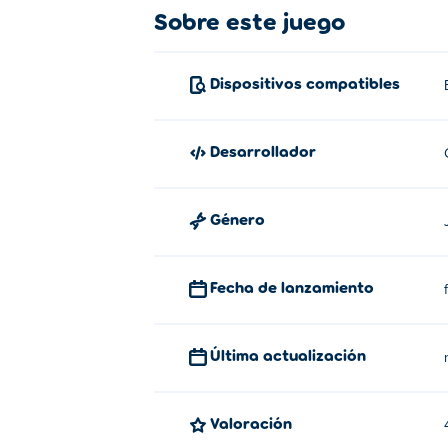
Sobre este juego
Jelly Cat fue creado por Gametornado. T
más! Todos los juegos se pueden jugar aqu
Dispositivos compatibles
Desarrollador
Género
Fecha de lanzamiento
Última actualización
Valoración