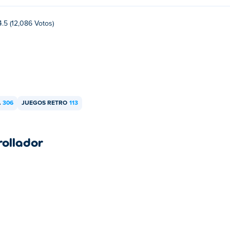
4.5 (12,086 Votos)
A
306
JUEGOS RETRO
113
rollador