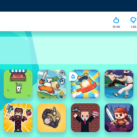
10.5K
1.6K