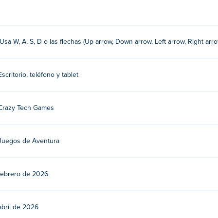
stick para moverse.
¡Usa W, A, S, D o las flechas (Up arrow, Down arrow, Left arrow, Right arr
mes. ¡Este es su primer juego en Poki!
Escritorio, teléfono y tablet
ratis?
Crazy Tech Games
ositivos móviles y computadoras de escritorio?
Juegos de Aventura
dora y dispositivos móviles como teléfonos y tabletas.
febrero de 2026
abril de 2026