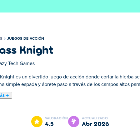
S
JUEGOS DE ACCIÓN
ass Knight
azy Tech Games
 Knight es un divertido juego de acción donde cortar la hierba s
a simple espada y ábrete paso a través de los campos altos para 
MÁS
ión donde cortar la hierba se convierte en tu camino al poder. 
ontrar coronas y cofres del tesoro escondidos en su interior. Usa
VALORACIÓN
ACTUALIZADO
cada golpe sea más fuerte que el anterior. Puede parecer fácil, 
4.5
abr 2026
dadero caballero. ¿Listo para afilar tu espada y conquistar la hier