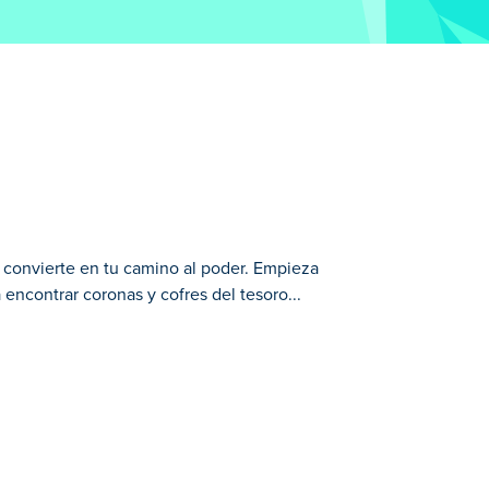
e convierte en tu camino al poder. Empieza
encontrar coronas y cofres del tesoro...
Empieza con una simple espada y ábrete
 tus coronas y cofres para mejorar tu
pero limpiar todo el campo requiere
ba?