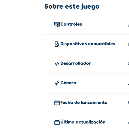
¿Cómo jugar a Grass Knight?
Sobre este juego
Utilice WASD, las teclas de flecha o el joy
Controles
¿Quién creó a Grass Knight?
Grass Knight fue creado por Crazy Tech Ga
Dispositivos compatibles
¿Cómo puedo jugar Grass Knight g
Puedes jugar Grass Knight gratis en Poki.
Desarrollador
¿Puedo jugar Grass Knight en disp
Género
Grass Knight se puede jugar en tu computa
Fecha de lanzamiento
Última actualización