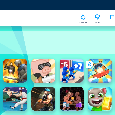
320.2K
74.9K