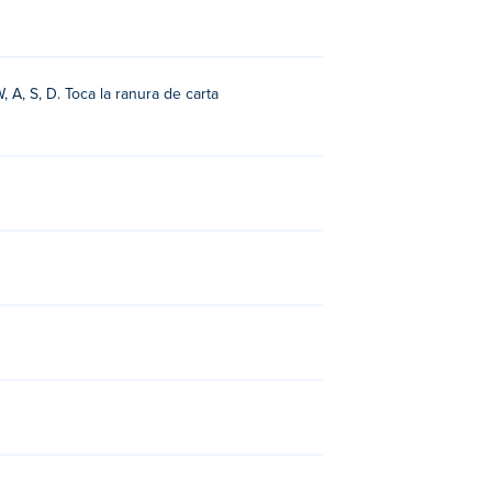
 A, S, D. Toca la ranura de carta
t
,
Bacon May Die
,
Hop Chop
,
Bunny Goes