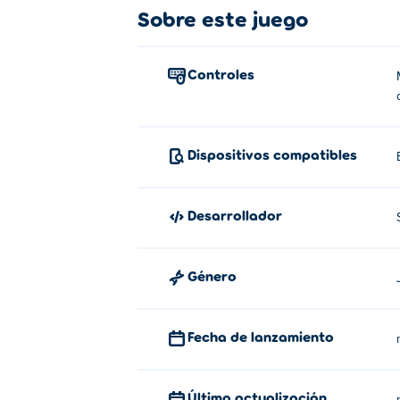
Sobre este juego
Mueva su tarjeta de cerdo hacia la tarjeta 
Mover: teclas de flecha, WASD o toque la 
Controles
¿Quién creó Cave Blast?
Cave Blast fue creado por Snoutup Games.
Boom
y ninja-shurican
Dispositivos compatibles
Desarrollador
Género
Fecha de lanzamiento
Última actualización