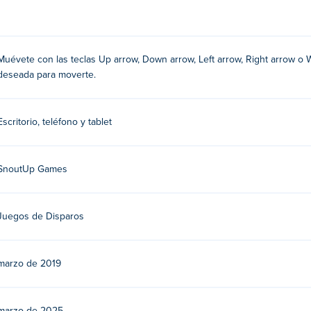
con la que desea interactuar.
ranura de la tarjeta deseada
Muévete con las teclas Up arrow, Down arrow, Left arrow, Right arrow o W,
deseada para moverte.
 Juega sus otros juegos de cerdos en Poki:
Card Hog
,
Iron Snou
Escritorio, teléfono y tablet
SnoutUp Games
Juegos de Disparos
marzo de 2019