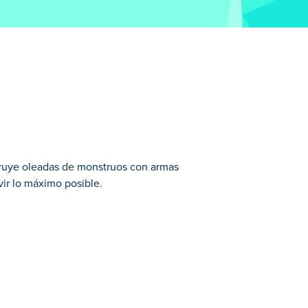
struye oleadas de monstruos con armas
ir lo máximo posible.
 y otros monstruos! Este juego de acción
 talentoso. ¡Comienza con un compañero
 este juego!