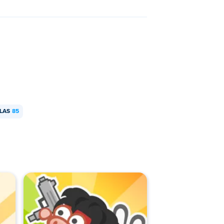
LAS
85