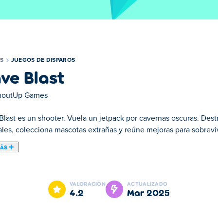
S
JUEGOS DE DISPAROS
ve Blast
noutUp Games
Blast es un shooter. Vuela un jetpack por cavernas oscuras. De
ales, colecciona mascotas extrañas y reúne mejoras para sobreviv
MÁS
mo rápido con muchos personajes jugables. ¡Dispara murciélagos
mismo tiempo. Puedes jugar como un cerdo, perro, vampiro o elfo
VALORACIÓN
ACTUALIZADO
l! ¡Prepárate para acaparar la computadora todo el día jugando a
4.2
mar 2025