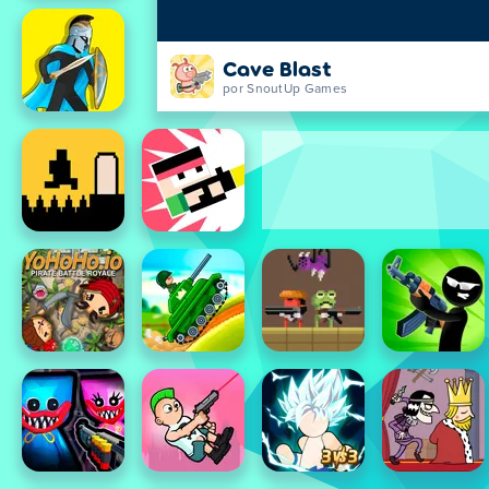
Cave Blast
por SnoutUp Games