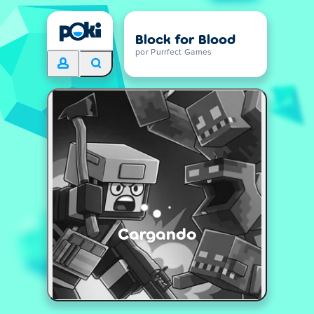
Block for Blood
por Purrfect Games
Cargando