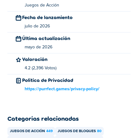
Juegos de Acción
Juega a su otro juego en Poki:
Crazy Road Trip
y
Crafty
Cooks
¡
Fecha de lanzamiento
¿Cómo puedo jugar a Block for Blood gratis?
julio de 2026
Última actualización
Puedes jugar Block for Blood gratis en дИдядыЪ.
mayo de 2026
¿Puedo jugar a Block for Blood en dispositivos
Valoración
móviles y ordenadores de sobremesa?
4.2 (2,396 Votos)
Block for Blood se puede jugar en tu ordenador y en
Política de Privacidad
dispositivos móviles como teléfonos y tabletas.
https://purrfect.games/privacy-policy/
Categorías relacionadas
JUEGOS DE ACCIÓN
449
JUEGOS DE BLOQUES
80