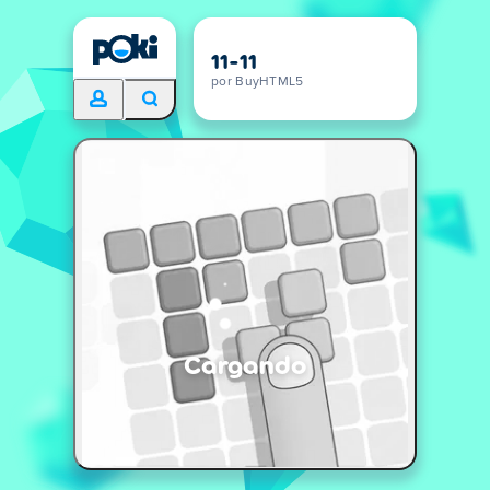
11-11
por BuyHTML5
Cargando