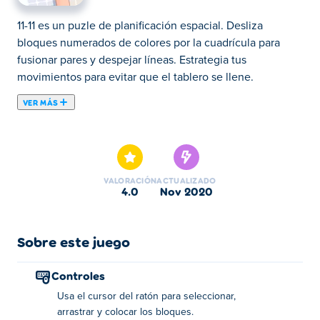
11-11 es un puzle de planificación espacial. Desliza
bloques numerados de colores por la cuadrícula para
fusionar pares y despejar líneas. Estrategia tus
movimientos para evitar que el tablero se llene.
VER MÁS
11-11 es un juego de rompecabezas en el que el usuario
debe colocar bloques en un tablero y agruparlos para
obtener puntos. Arrastra los bloques de colores al tablero
y gana puntos completando filas y columnas. ¡Presta
VALORACIÓN
ACTUALIZADO
atención a las formas para no quedarte sin espacio y
4.0
nov 2020
ponte a prueba en este adictivo rompecabezas!
¿Cómo jugar?
Sobre este juego
Utilice el cursor de su ratón para seleccionar, arrastrar y
Controles
colocar los bloques en el tablero.
Usa el cursor del ratón para seleccionar,
Sobre el creador:
arrastrar y colocar los bloques.