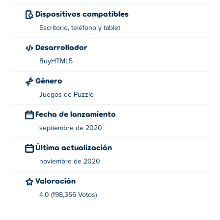
Dispositivos compatibles
Hypersnake fue creado por BuyHTML5. Puedes jugar sus
otros juegos winter-dodge y
Hypersnake
en Poki!
Escritorio, teléfono y tablet
Desarrollador
BuyHTML5
Género
Juegos de Puzzle
Fecha de lanzamiento
septiembre de 2020
Última actualización
noviembre de 2020
Valoración
4.0 (198,356 Votos)