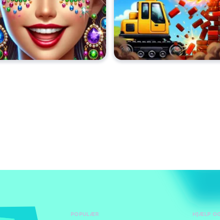
POPULÆR
HJÆLP O