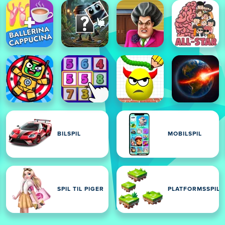
BILSPIL
MOBILSPIL
PIL
SPIL TIL PIGER
PLATFORMSSPIL