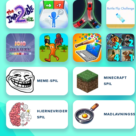
MINECRAFT
MEME-SPIL
SPIL
HJERNEVRIDER
MADLAVNINGSS
SPIL