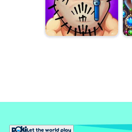
Let the world play