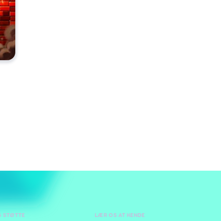
G STØTTE
LÆR OS AT KENDE