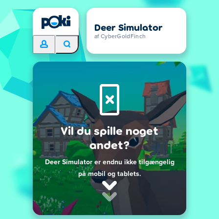
Deer Simulator
af CyberGoldFinch
Vil du spille noget
andet?
Deer Simulator er endnu ikke tilgængelig
på mobil og tablets.