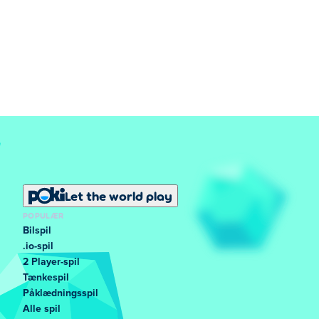
Let the world play
POPULÆR
Bilspil
.io-spil
2 Player-spil
Tænkespil
Påklædningsspil
Alle spil