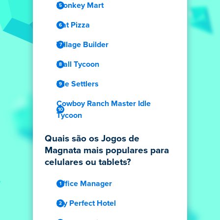
Monkey Mart
Cat Pizza
Village Builder
Mall Tycoon
Idle Settlers
Cowboy Ranch Master Idle
Tycoon
Quais são os Jogos de
Magnata mais populares para
celulares ou tablets?
Office Manager
My Perfect Hotel