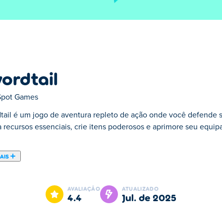
ordtail
Spot Games
tail é um jogo de aventura repleto de ação onde você defende s
 recursos essenciais, crie itens poderosos e aprimore seu equip
AIS
de ação onde você defende seu reino de ondas de monstros mortai
a sobreviver a desafios cada vez mais intensos. Entre no modo 
AVALIAÇÃO
ATUALIZADO
nsegue resistir à invasão de monstros e se tornar o defensor 
4.4
jul. de 2025