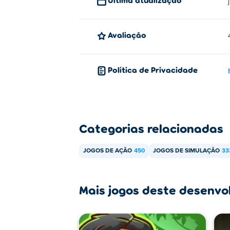
Posso jogar Swordtail com meu a
Sim! Swordtail tem multijogador local, 
Avaliação
Política de Privacidade
Categorias relacionadas
JOGOS DE AÇÃO
450
JOGOS DE SIMULAÇÃO
33
Mais jogos deste desenvo