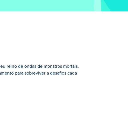
eu reino de ondas de monstros mortais.
amento para sobreviver a desafios cada
s. Reúna recursos essenciais, crie itens
para dois jogadores e junte forças com
supremo em Swordtail?