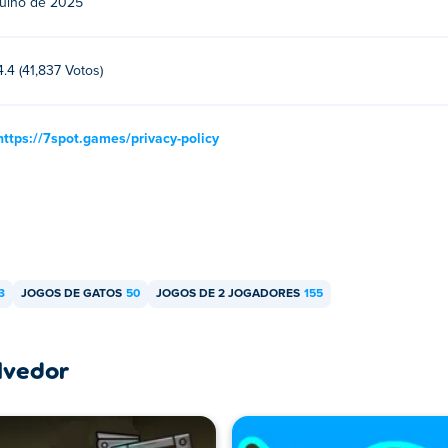
julho de 2025
migo?
então você pode jogar com um amigo no mesmo computador!
4.4 (41,837 Votos)
https://7spot.games/privacy-policy
3
JOGOS DE GATOS
50
JOGOS DE 2 JOGADORES
155
lvedor