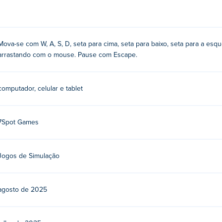
icar e arrastar com o mouse
Mova-se com W, A, S, D, seta para cima, seta para baixo, seta para a esque
inimigos para coletar ou atacar!
arrastando com o mouse. Pause com Escape.
computador, celular e tablet
ue seus outros jogos em Poki:
BoxRob
,
BoxRob 2
,
BoxRob 3
,
Cow
o Vikings 2
,
Duo Vikings 3
,
Elixpur Idle
,
Lands of Blight
,
Moving
e Paw
,
Truck Loader
,
Truck Loader 2
,
Truck Loader 3
,
Truck Loader
7Spot Games
aça?
Jogos de Simulação
i.
ivos móveis e desktop?
agosto de 2025
dor e em dispositivos móveis, como celulares e tablets.