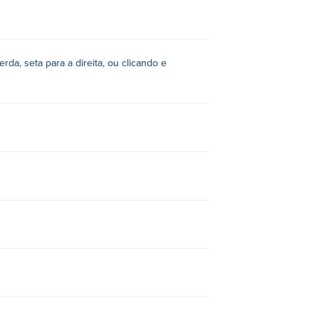
rda, seta para a direita, ou clicando e
 Bay
,
Cow Castle
,
Duo Survival
,
Duo
 Truck
,
Moving Truck: Bounty
,
Moving
 4
,
Truck Loader 5
,
ZOOM-BE
,
ZOOM-BE