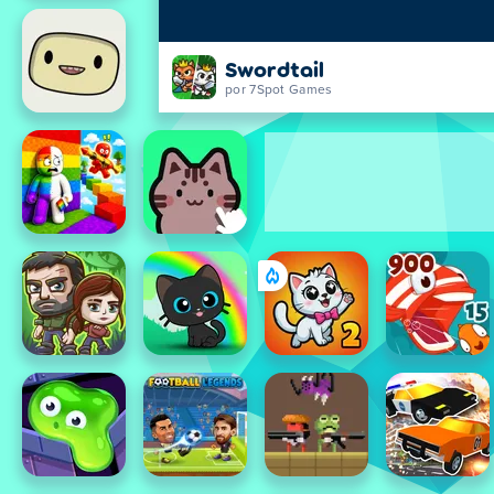
Swordtail
por 7Spot Games