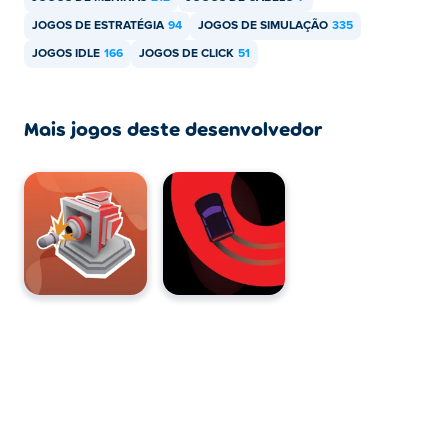
JOGOS DE ESTRATÉGIA
94
JOGOS DE SIMULAÇÃO
335
JOGOS IDLE
166
JOGOS DE CLICK
51
Mais jogos deste desenvolvedor