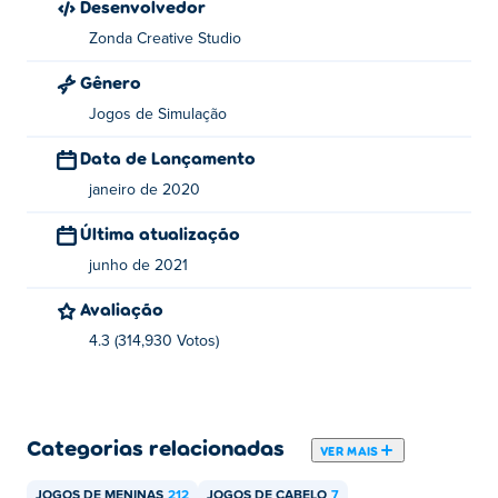
Sobre o criador:
Desenvolvedor
Zonda Creative Studio
Barbershop Inc. foi criada pela Zonda Creative Studio,
este é o seu segundo jogo no
Poki
depois de lançar
Gênero
crane-madness!
Jogos de Simulação
Data de Lançamento
janeiro de 2020
Última atualização
junho de 2021
Avaliação
4.3 (314,930 Votos)
Categorias relacionadas
VER MAIS
JOGOS DE MENINAS
212
JOGOS DE CABELO
7