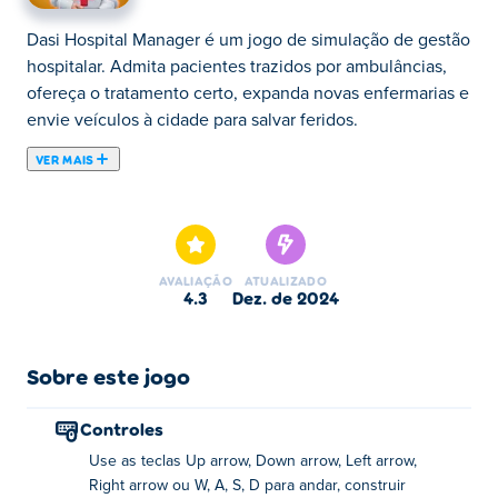
Dasi Hospital Manager é um jogo de simulação de gestão
hospitalar. Admita pacientes trazidos por ambulâncias,
ofereça o tratamento certo, expanda novas enfermarias e
envie veículos à cidade para salvar feridos.
VER MAIS
Torne-se o gerente do seu próprio hospital no Dasi
Hospital Manager! Neste jogo de simulação de
gerenciamento, você é responsável por um pequeno
hospital. Os pacientes são deixados na porta da frente
AVALIAÇÃO
ATUALIZADO
pela ambulância e você terá que fornecer a eles o
4.3
dez. de 2024
cuidado certo. Conforme você progride, você pode criar
novas enfermarias para ajudar diferentes tipos de
pacientes. Você também pode desbloquear uma
Sobre este jogo
ambulância para ir para a cidade e proteger as pessoas
na cidade! Você consegue construir o melhor hospital de
Controles
todos os tempos?
Use as teclas Up arrow, Down arrow, Left arrow,
Right arrow ou W, A, S, D para andar, construir