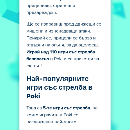
прицелваш, стреляш и
презареждаш.
Ще се изправиш пред движещи се
мишени и изненадващи атаки.
Прикрий се, прицели се бързо и
отвърни на огъня, за да оцелееш.
Играй над 110 игри със стрелба
безплатно
в Poki и се приготви за
екшън!
Най-популярните
игри със стрелба в
Poki
Това са
5-те игри със стрелба
, на
които играчите в Poki се
наслаждават най-много.