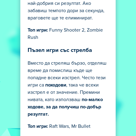
най-добрия си резултат. Ако
забавиш темпото дори за секунда,
враговете ще те елиминират.
Топ игри:
Funny Shooter 2, Zombie
Rush
Пъзел игри със стрелба
Вместо да стреляш бързо, отделяш
време да помислиш къде ще
попадне всеки изстрел. Често тези
игри са
походови
, така че всеки
изстрел е от значение. Премини
нивата, като използваш
по-малко
ходове, за да получиш по-добър
резултат.
Топ игри:
Raft Wars, Mr Bullet