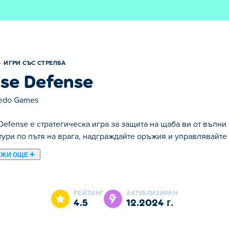
ИГРИ СЪС СТРЕЛБА
se Defense
edo Games
Defense е стратегическа игра за защита на щаба ви от вълни
тури по пътя на врага, надграждайте оръжия и управлявайте 
АЖИ ОЩЕ
se Defense е една от нашите избрани Игри със Стрелба.
РЕЙТИНГ
АКТУАЛИЗИРАН
4.5
12.2024 г.