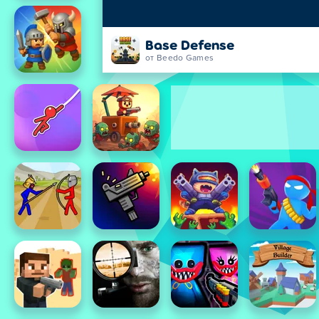
Base Defense
от Beedo Games