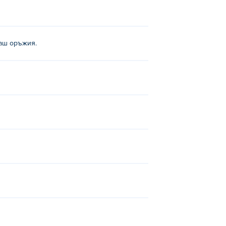
гаш оръжия.