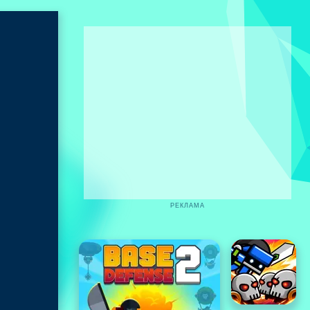
РЕКЛАМА