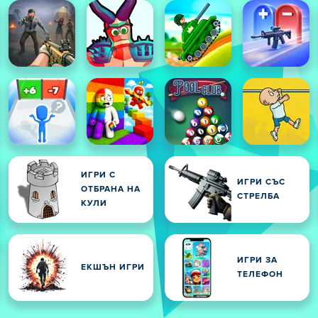
ИГРИ С
ИГРИ СЪС
ОТБРАНА НА
СТРЕЛБА
КУЛИ
ИГРИ ЗА
ЕКШЪН ИГРИ
ТЕЛЕФОН