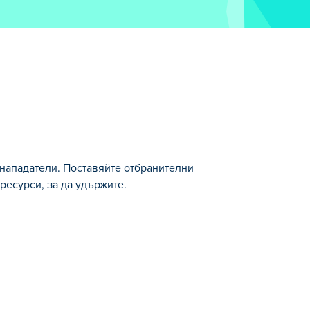
 нападатели. Поставяйте отбранителни
ресурси, за да удържите.