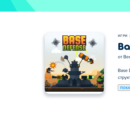
ИГРИ
Ba
от
Be
Base 
струк
ПОК
Тук можете да играете Base Defense. Ba