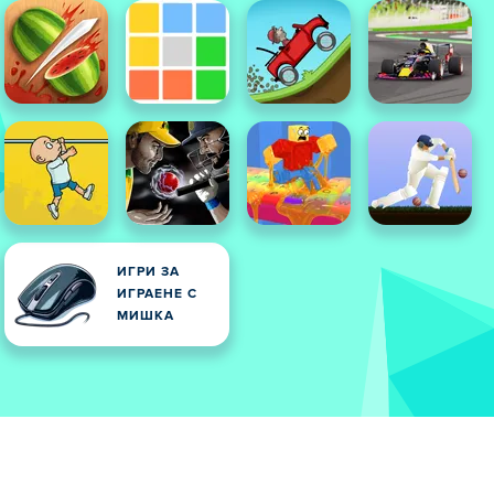
ИГРИ ЗА
ИГРАЕНЕ С
МИШКА