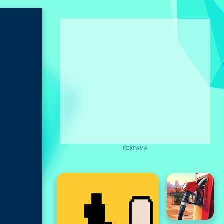
РЕКЛАМА