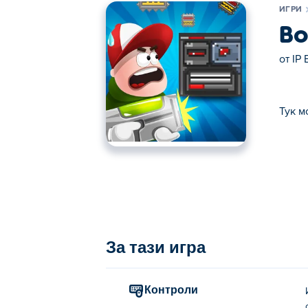
ИГРИ
Bo
от
IP 
Тук м
Тук можете да играете Boss Level Shoot
За тази игра
Контроли