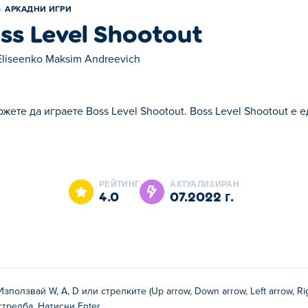
АРКАДНИ ИГРИ
ss Level Shootout
Eliseenko Maksim Andreevich
ожете да играете Boss Level Shootout. Boss Level Shootout е
out. Boss Level Shootout е една от нашите избрани Аркадни И
РЕЙТИНГ
АКТУАЛИЗИРАН
4.0
07.2022 г.
Използвай W, A, D или стрелките (Up arrow, Down arrow, Left arrow, Ri
стрелба. Натисни Enter.