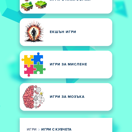
ЕКШЪН ИГРИ
ИГРИ ЗА МИСЛЕНЕ
ИГРИ ЗА МОЗЪКА
ИГРИ
ИГРИ С КУБЧЕТА