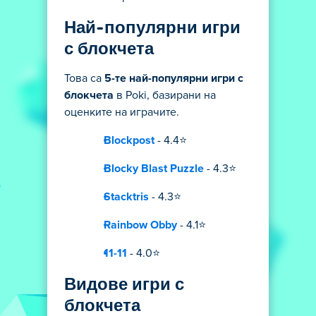
Най-популярни игри
с блокчета
Това са
5-те най-популярни игри с
блокчета
в Poki, базирани на
оценките на играчите.
Blockpost
- 4.4⭐
Blocky Blast Puzzle
- 4.3⭐
Stacktris
- 4.3⭐
Rainbow Obby
- 4.1⭐
11-11
- 4.0⭐
Видове игри с
блокчета