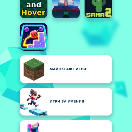
МАЙНКРАФТ ИГРИ
ИГРИ ЗА УМЕНИЯ