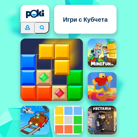
Игри с Кубчета