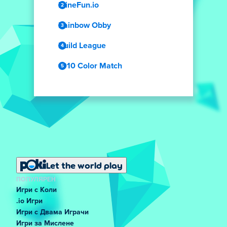
MineFun.io
Rainbow Obby
Build League
1010 Color Match
Let the world play
ПОПУЛЯРЕН
Игри с Коли
.io Игри
Игри с Двама Играчи
Игри за Мислене