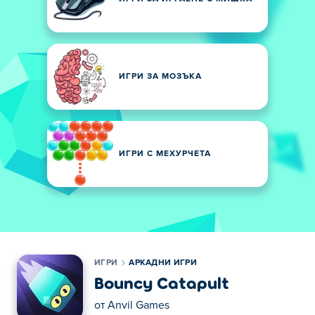
ИГРИ ЗА МОЗЪКА
ИГРИ С МЕХУРЧЕТА
ИГРИ
АРКАДНИ ИГРИ
Bouncy Catapult
от
Anvil Games