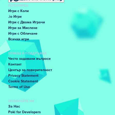
ПОПУЛЯРЕН
Игри с Коли
.io Игри
Игри с Двама Играчи
Игри за Мислене
Игри с Обличане
Всички игри
ПОМОЩ И ПОДДРЪЖКА
Често задавани въпроси
Контакт
Център за поверителност
Privacy Statement
Cookie Statement
Terms of Use
ОПОЗНАЙТЕ НИ
За Нас
Poki for Developers