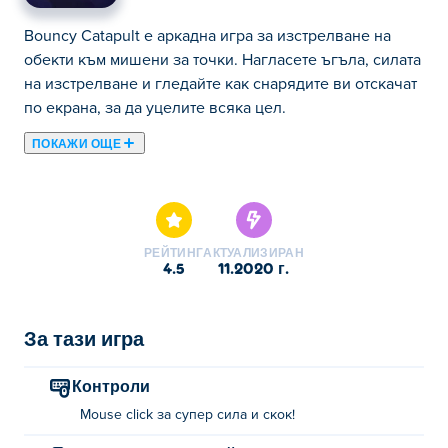
Bouncy Catapult е аркадна игра за изстрелване на
обекти към мишени за точки. Нагласете ъгъла, силата
на изстрелване и гледайте как снарядите ви отскачат
по екрана, за да уцелите всяка цел.
ПОКАЖИ ОЩЕ
Тук можете да играете Bouncy Catapult. Bouncy
Catapult е една от нашите избрани Аркадни Игри.
РЕЙТИНГ
АКТУАЛИЗИРАН
4.5
11.2020 г.
За тази игра
Контроли
Mouse click за супер сила и скок!