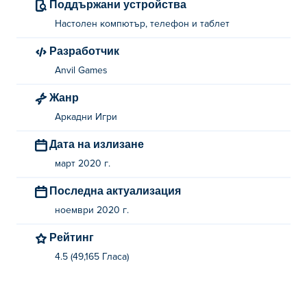
Поддържани устройства
Настолен компютър, телефон и таблет
Разработчик
Anvil Games
Жанр
Аркадни Игри
Дата на излизане
март 2020 г.
Последна актуализация
ноември 2020 г.
Рейтинг
4.5 (49,165 Гласa)