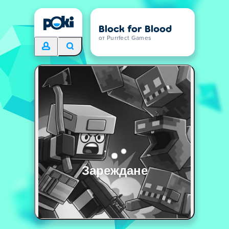
Block for Blood
от Purrfect Games
Зареждане