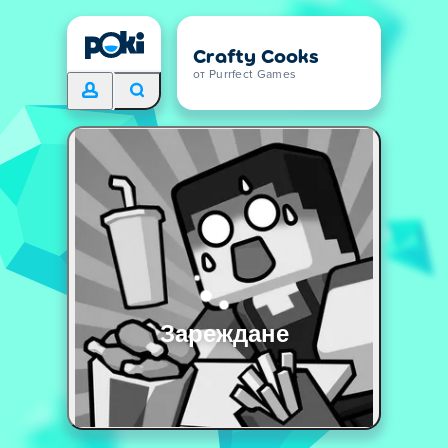
Crafty Cooks
от Purrfect Games
Зареждане