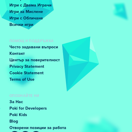
Игри с Двама Играчи
Игри за Мислене
Игри с Обличане
Всички игри
ПОМОЩ И ПОДДРЪЖКА
Често задавани въпроси
Контакт
Център за поверителност
Privacy Statement
Cookie Statement
Terms of Use
ОПОЗНАЙТЕ НИ
За Нас
Poki for Developers
Poki Kids
Blog
Отворени позиции за работа