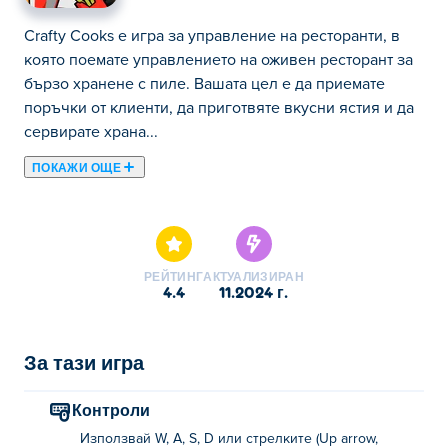
Crafty Cooks е игра за управление на ресторанти, в
която поемате управлението на оживен ресторант за
бързо хранене с пиле. Вашата цел е да приемате
поръчки от клиенти, да приготвяте вкусни ястия и да
сервирате храна...
ПОКАЖИ ОЩЕ
Crafty Cooks е игра за управление на ресторанти, в
която поемате управлението на оживен ресторант за
бързо хранене с пиле. Вашата цел е да приемате
поръчки от клиенти, да приготвяте вкусни ястия и да
РЕЙТИНГ
АКТУАЛИЗИРАН
сервирате храна бързо, за да бъдат всички доволни.
4.4
11.2024 г.
Докато обслужвате повече клиенти, ще идват повече
пари. Използвайте приходите си, за да надстроите
кухнята си, да наемете повече персонал и да
За тази игра
разширите бизнеса си! Можете ли да построите най-
добрия ресторант в града?
Контроли
Използвай W, A, S, D или стрелките (Up arrow,