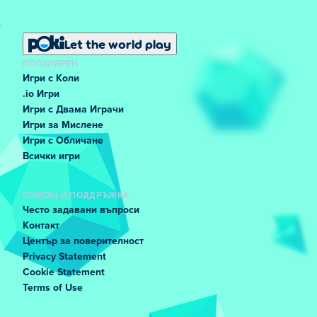
Let the world play
ПОПУЛЯРЕН
Игри с Коли
.io Игри
Игри с Двама Играчи
Игри за Мислене
Игри с Обличане
Всички игри
ПОМОЩ И ПОДДРЪЖКА
Често задавани въпроси
Контакт
Център за поверителност
Privacy Statement
Cookie Statement
Terms of Use