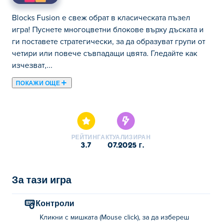
Blocks Fusion е свеж обрат в класическата пъзел
игра! Пуснете многоцветни блокове върху дъската и
ги поставете стратегически, за да образуват групи от
четири или повече съвпадащи цвята. Гледайте как
изчезват,...
ПОКАЖИ ОЩЕ
Blocks Fusion е свеж обрат в класическата пъзел
игра! Пуснете многоцветни блокове върху дъската и
ги поставете стратегически, за да образуват групи от
четири или повече съвпадащи цвята. Гледайте как
РЕЙТИНГ
АКТУАЛИЗИРАН
изчезват, освобождавайки място за нови парчета и
3.7
07.2025 г.
натрупвайки точки! С произволно падащи фигури и
бързо вземане на решения всеки ход е от значение.
Мислете бързо, съчетавайте умно и поддържайте
За тази игра
дъската чиста – колко дълго можете да издържите?
Контроли
Как се играе Blocks Fusion?
Кликни с мишката (Mouse click), за да избереш